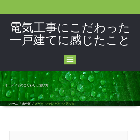
電気工事にこだわった
一戸建てに感じたこと
Toggle
navigation
オーディオのこだわりと選び方
ホーム
/
未分類
/
オーディオのこだわりと選び方