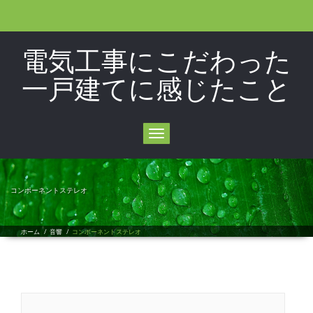
電気工事にこだわった
一戸建てに感じたこと
Toggle
navigation
コンポーネントステレオ
ホーム
/
音響
/
コンポーネントステレオ