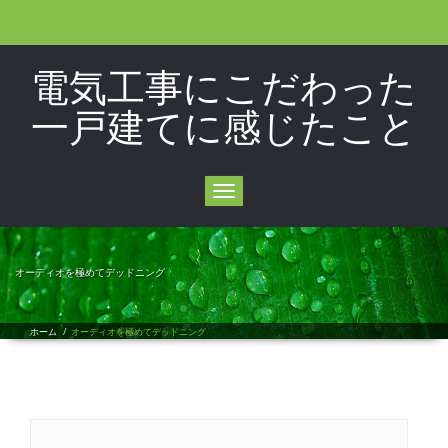
電気工事にこだわった
一戸建てに感じたこと
Toggle
navigation
オーディオを極めてデッドニング
ホーム
/
オーディオを極めてデッドニング